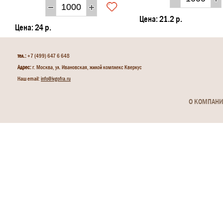
Цена:
21.2 р.
Цена:
24 р.
тел.:
+7 (499) 647 6 648
Адрес:
г. Москва, ул. Ивановская, жилой комплекс Кверкус
Наш email:
info@ivgofra.ru
О КОМПАН