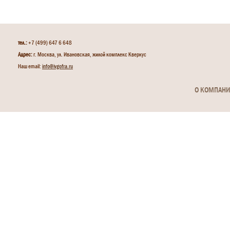
тел.:
+7 (499) 647 6 648
Адрес:
г. Москва, ул. Ивановская, жилой комплекс Кверкус
Наш email:
info@ivgofra.ru
О КОМПАН