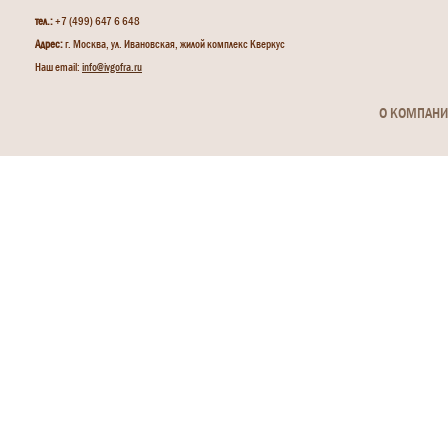
тел.:
+7 (499) 647 6 648
Адрес:
г. Москва, ул. Ивановская, жилой комплекс Кверкус
Наш email:
info@ivgofra.ru
О КОМПАН