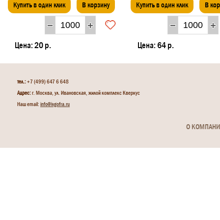
Купить в один клик
В корзину
Купить в один клик
В ко
Цена:
20 р.
Цена:
64 р.
тел.:
+7 (499) 647 6 648
Адрес:
г. Москва, ул. Ивановская, жилой комплекс Кверкус
Наш email:
info@ivgofra.ru
О КОМПАН