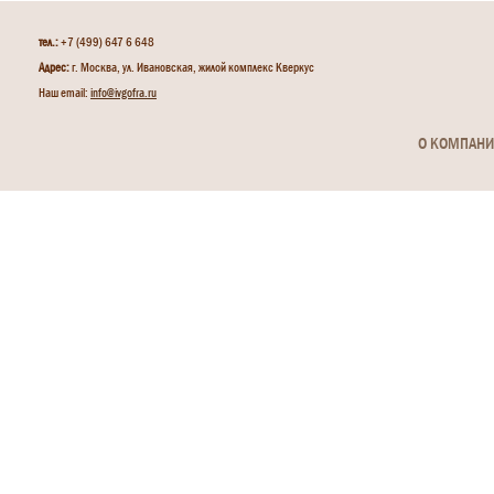
тел.:
+7 (499) 647 6 648
Адрес:
г. Москва, ул. Ивановская, жилой комплекс Кверкус
Наш email:
info@ivgofra.ru
О КОМПАН