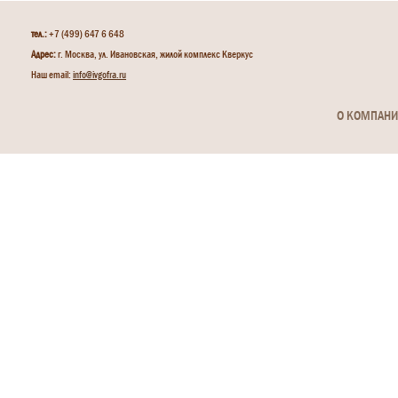
тел.:
+7 (499) 647 6 648
Адрес:
г. Москва, ул. Ивановская, жилой комплекс Кверкус
Наш email:
info@ivgofra.ru
О КОМПАН