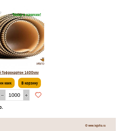
Товар в наличии!
й Гофрокартон 1400мм
ин клик
В корзину
р.
© www.ivgofra.ru